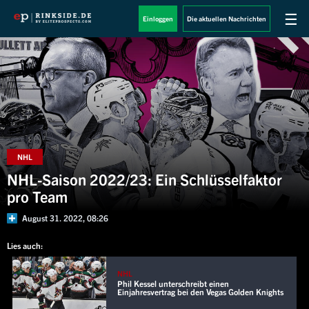
☰
Einloggen
Die aktuellen Nachrichten
NHL
NHL-Saison 2022/23: Ein Schlüsselfaktor
pro Team
August 31. 2022, 08:26
Lies auch:
NHL
Phil Kessel unterschreibt einen
Einjahresvertrag bei den Vegas Golden Knights