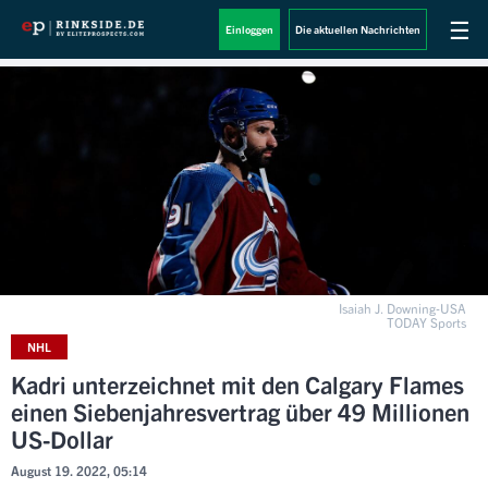
☰
Einloggen
Die aktuellen Nachrichten
Isaiah J. Downing-USA
TODAY Sports
NHL
Kadri unterzeichnet mit den Calgary Flames
einen Siebenjahresvertrag über 49 Millionen
US-Dollar
August 19. 2022, 05:14