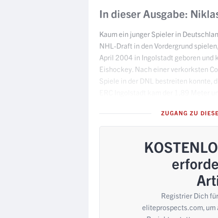
In dieser Ausgabe: Nikl
Kaum ein junger Spieler in Deutschlan
NHL-Draft in den Vordergrund spielen
April 2004 in Ingolstadt geboren und 
Eishockey. Nach einer verkorksten Co
Spiele in der DNL bestreiten konnte, 
ERC Ingolstadt kam der 1,89 Meter 
ZUGANG ZU DIES
KOSTENLOS
erforde
Art
Registrier Dich fü
eliteprospects.com, um a