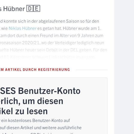
as Hübner 🇩🇪
d konnte sich in der abgelaufenen Saison so für den
, wie
Niklas Hübner
es getan hat. Hübner wurde am 1.
kam dort durch einen Freund im Alter von 9 Jahren zum
ronasaison 2020/21, wo der Verteidiger lediglich neun
durfte Hübner heuer sein Debüt in der DEL geben. Für den
und 81 Kilogramm schwere Linksschütze insgesam
EM ARTIKEL DURCH REGISTRIERUNG
ES Benutzer-Konto
rlich, um diesen
ikel zu lesen
r ein kostenloses Benutzer-Konto auf
uf diesen Artikel und weitere ausführliche