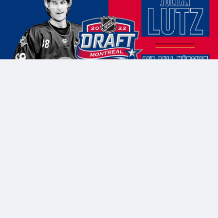
BILDBYRÅN/Eibner/edited
DRAFT
Draft-Serie 2022: Julian Lutz
Juli 2. 2022, 06:43
Christian Rupp
FOLGE EP RINKSIDE DE
Columnist
Am 07. (1. Runde) und 8. Juli (2. bis 7. Runde) findet der NHL
Draft 2022 im Bell Centre in Montreal statt.
Elite Prospects