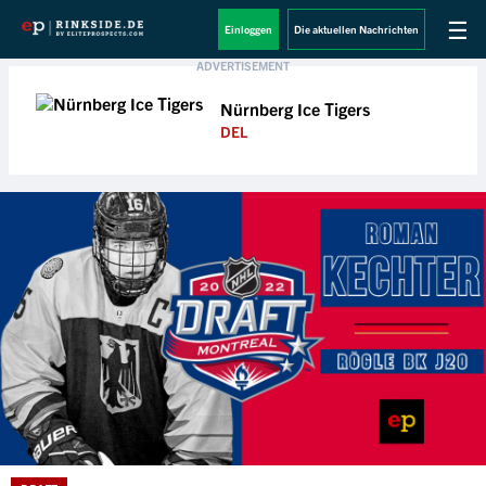
☰
Einloggen
Die aktuellen Nachrichten
Nürnberg Ice Tigers
DEL