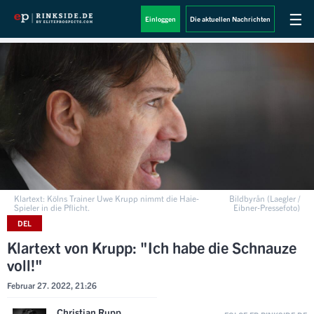
☰
Einloggen
Die aktuellen Nachrichten
Klartext: Kölns Trainer Uwe Krupp nimmt die Haie-
Bildbyrån (Laegler /
Spieler in die Pflicht.
Eibner-Pressefoto)
DEL
Klartext von Krupp: "Ich habe die Schnauze
voll!"
Februar 27. 2022, 21:26
Christian Rupp