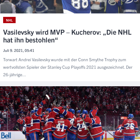
NHL
Vasilevsky wird MVP – Kucherov: „Die NHL
hat ihn bestohlen“
Juli 9. 2021, 05:41
Torwart Andrei Vasilevsky wurde mit der Conn Smythe Trophy zum
wertvollsten Spieler der Stanley Cup Playoffs 2021 ausgezeichnet. Der
26-jährige...