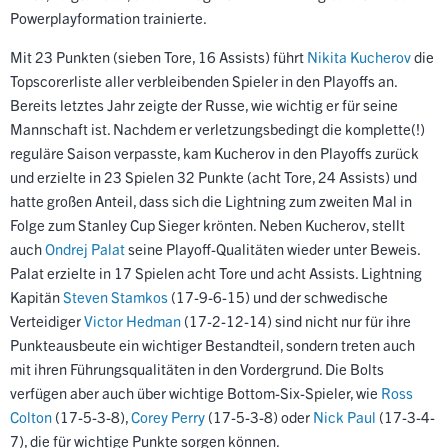
Powerplayformation trainierte.
Mit 23 Punkten (sieben Tore, 16 Assists) führt
Nikita Kucherov
die
Topscorerliste aller verbleibenden Spieler in den Playoffs an.
Bereits letztes Jahr zeigte der Russe, wie wichtig er für seine
Mannschaft ist. Nachdem er verletzungsbedingt die komplette(!)
reguläre Saison verpasste, kam Kucherov in den Playoffs zurück
und erzielte in 23 Spielen 32 Punkte (acht Tore, 24 Assists) und
hatte großen Anteil, dass sich die Lightning zum zweiten Mal in
Folge zum Stanley Cup Sieger krönten. Neben Kucherov, stellt
auch
Ondrej Palat
seine Playoff-Qualitäten wieder unter Beweis.
Palat erzielte in 17 Spielen acht Tore und acht Assists. Lightning
Kapitän
Steven Stamkos
(17-9-6-15) und der schwedische
Verteidiger
Victor Hedman
(17-2-12-14) sind nicht nur für ihre
Punkteausbeute ein wichtiger Bestandteil, sondern treten auch
mit ihren Führungsqualitäten in den Vordergrund. Die Bolts
verfügen aber auch über wichtige Bottom-Six-Spieler, wie
Ross
Colton
(17-5-3-8),
Corey Perry
(17-5-3-8) oder
Nick Paul
(17-3-4-
7), die für wichtige Punkte sorgen können.