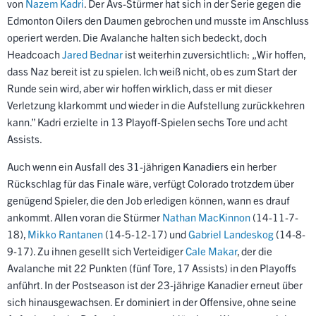
von
Nazem Kadri
. Der Avs-Stürmer hat sich in der Serie gegen die
Edmonton Oilers den Daumen gebrochen und musste im Anschluss
operiert werden. Die Avalanche halten sich bedeckt, doch
Headcoach
Jared Bednar
ist weiterhin zuversichtlich: „Wir hoffen,
dass Naz bereit ist zu spielen. Ich weiß nicht, ob es zum Start der
Runde sein wird, aber wir hoffen wirklich, dass er mit dieser
Verletzung klarkommt und wieder in die Aufstellung zurückkehren
kann.” Kadri erzielte in 13 Playoff-Spielen sechs Tore und acht
Assists.
Auch wenn ein Ausfall des 31-jährigen Kanadiers ein herber
Rückschlag für das Finale wäre, verfügt Colorado trotzdem über
genügend Spieler, die den Job erledigen können, wann es drauf
ankommt. Allen voran die Stürmer
Nathan MacKinnon
(14-11-7-
18),
Mikko Rantanen
(14-5-12-17) und
Gabriel Landeskog
(14-8-
9-17). Zu ihnen gesellt sich Verteidiger
Cale Makar
, der die
Avalanche mit 22 Punkten (fünf Tore, 17 Assists) in den Playoffs
anführt. In der Postseason ist der 23-jährige Kanadier erneut über
sich hinausgewachsen. Er dominiert in der Offensive, ohne seine