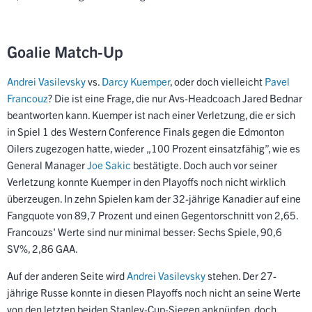
Goalie Match-Up
Andrei Vasilevsky
vs.
Darcy Kuemper
, oder doch vielleicht
Pavel
Francouz
? Die ist eine Frage, die nur Avs-Headcoach Jared Bednar
beantworten kann. Kuemper ist nach einer Verletzung, die er sich
in Spiel 1 des Western Conference Finals gegen die Edmonton
Oilers zugezogen hatte, wieder „100 Prozent einsatzfähig”, wie es
General Manager
Joe Sakic
bestätigte. Doch auch vor seiner
Verletzung konnte Kuemper in den Playoffs noch nicht wirklich
überzeugen. In zehn Spielen kam der 32-jährige Kanadier auf eine
Fangquote von 89,7 Prozent und einen Gegentorschnitt von 2,65.
Francouzs' Werte sind nur minimal besser: Sechs Spiele, 90,6
SV%, 2,86 GAA.
Auf der anderen Seite wird
Andrei Vasilevsky
stehen. Der 27-
jährige Russe konnte in diesen Playoffs noch nicht an seine Werte
von den letzten beiden Stanley-Cup-Siegen anknüpfen, doch