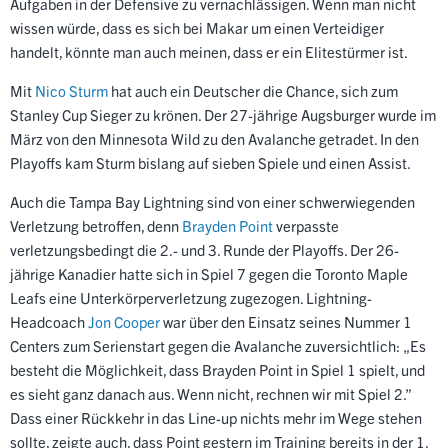
Aufgaben in der Defensive zu vernachlässigen. Wenn man nicht
wissen würde, dass es sich bei Makar um einen Verteidiger
handelt, könnte man auch meinen, dass er ein Elitestürmer ist.
Mit
Nico Sturm
hat auch ein Deutscher die Chance, sich zum
Stanley Cup Sieger zu krönen. Der 27-jährige Augsburger wurde im
März von den Minnesota Wild zu den Avalanche getradet. In den
Playoffs kam Sturm bislang auf sieben Spiele und einen Assist.
Auch die Tampa Bay Lightning sind von einer schwerwiegenden
Verletzung betroffen, denn
Brayden Point
verpasste
verletzungsbedingt die 2.- und 3. Runde der Playoffs. Der 26-
jährige Kanadier hatte sich in Spiel 7 gegen die Toronto Maple
Leafs eine Unterkörperverletzung zugezogen. Lightning-
Headcoach
Jon Cooper
war über den Einsatz seines Nummer 1
Centers zum Serienstart gegen die Avalanche zuversichtlich: „Es
besteht die Möglichkeit, dass Brayden Point in Spiel 1 spielt, und
es sieht ganz danach aus. Wenn nicht, rechnen wir mit Spiel 2.”
Dass einer Rückkehr in das Line-up nichts mehr im Wege stehen
sollte, zeigte auch, dass Point gestern im Training bereits in der 1.