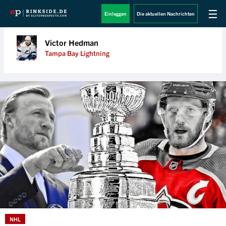
☰
Einloggen
Die aktuellen Nachrichten
Victor Hedman
Tampa Bay Lightning
NHL