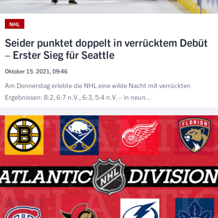
NHL
Seider punktet doppelt in verrücktem Debüt
– Erster Sieg für Seattle
Oktober 15. 2021, 09:46
Am Donnerstag erlebte die NHL eine wilde Nacht mit verrückten
Ergebnissen: 8:2, 6:7 n.V., 6:3, 5:4 n.V. – in neun...