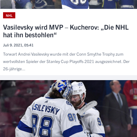
NHL
Vasilevsky wird MVP – Kucherov: „Die NHL
hat ihn bestohlen“
Juli 9. 2021, 05:41
Torwart Andrei Vasilevsky wurde mit der Conn Smythe Trophy zum
wertvollsten Spieler der Stanley Cup Playoffs 2021 ausgezeichnet. Der
26-jährige...