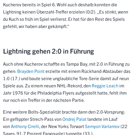
Kucherov bereits in Spiel 6. Wohl auch deshalb konnten die
Lightning keinen Überzahl-Treffer erzielen (0/2). „Es stinkt, wenn
du Kuch so früh im Spiel verlierst. Er hat für den Rest des Spiels
gefehlt, wir haben aber gekämpft.“
Lightning gehen 2:0 in Führung
Auch ohne Kucherov schaffte es Tampa Bay, mit 2:0 in Führung zu
gehen:
Brayden Point
erzielte mit einem Rückhand-Abstauber das
1:0 (17.) und baute seine unglaubliche Tore-Serie damit auf neun
Spiele aus. Zu einem neuen NHL-Rekord, den
Reggie Leach
im
Jahr 1976 für die Philadelphia Flyers aufgestellt hatte, fehlt ihm
nur noch ein Treffer in der nächsten Partie.
Eine weitere Bolts-Spezialität brachte dann den 2:0-Vorsprung:
Ein geflippter Strech-Pass von
Ondrej Palat
landete im Lauf
von
Anthony Cirelli
, der New Yorks Torwart
Semyon Varlamov
(22
Saves, 91,7 Prozent Fangquote) tunnelte (33.).