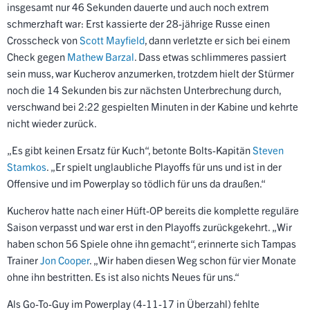
insgesamt nur 46 Sekunden dauerte und auch noch extrem
schmerzhaft war: Erst kassierte der 28-jährige Russe einen
Crosscheck von
Scott Mayfield
, dann verletzte er sich bei einem
Check gegen
Mathew Barzal
. Dass etwas schlimmeres passiert
sein muss, war Kucherov anzumerken, trotzdem hielt der Stürmer
noch die 14 Sekunden bis zur nächsten Unterbrechung durch,
verschwand bei 2:22 gespielten Minuten in der Kabine und kehrte
nicht wieder zurück.
„Es gibt keinen Ersatz für Kuch“, betonte Bolts-Kapitän
Steven
Stamkos
. „Er spielt unglaubliche Playoffs für uns und ist in der
Offensive und im Powerplay so tödlich für uns da draußen.“
Kucherov hatte nach einer Hüft-OP bereits die komplette reguläre
Saison verpasst und war erst in den Playoffs zurückgekehrt. „Wir
haben schon 56 Spiele ohne ihn gemacht“, erinnerte sich Tampas
Trainer
Jon Cooper
. „Wir haben diesen Weg schon für vier Monate
ohne ihn bestritten. Es ist also nichts Neues für uns.“
Als Go-To-Guy im Powerplay (4-11-17 in Überzahl) fehlte