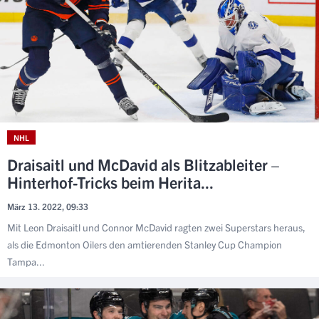
NHL
Draisaitl und McDavid als Blitzableiter –
Hinterhof-Tricks beim Herita...
März 13. 2022, 09:33
Mit Leon Draisaitl und Connor McDavid ragten zwei Superstars heraus,
als die Edmonton Oilers den amtierenden Stanley Cup Champion
Tampa...