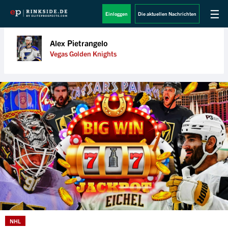
☰
Einloggen
Die aktuellen Nachrichten
Alex Pietrangelo
Vegas Golden Knights
NHL