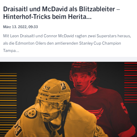
Draisaitl und McDavid als Blitzableiter –
Hinterhof-Tricks beim Herita...
März 13. 2022, 09:33
Mit Leon Draisaitl und Connor McDavid ragten zwei Superstars heraus,
als die Edmonton Oilers den amtierenden Stanley Cup Champion
Tampa...