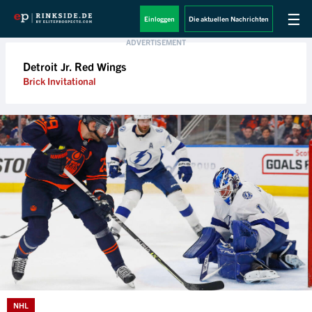
☰
Einloggen
Die aktuellen Nachrichten
Detroit Jr. Red Wings
Brick Invitational
NHL