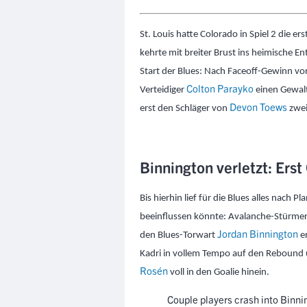
St. Louis hatte Colorado in Spiel 2 die er
kehrte mit breiter Brust ins heimische E
Start der Blues: Nach Faceoff-Gewinn v
Colton Parayko
Verteidiger
einen Gewalt
Devon Toews
erst den Schläger von
zwei
Binnington verletzt: Ers
Bis hierhin lief für die Blues alles nach P
beeinflussen könnte: Avalanche-Stürme
Jordan Binnington
den Blues-Torwart
e
Kadri in vollem Tempo auf den Rebound 
Rosén
voll in den Goalie hinein.
Couple players crash into Binni