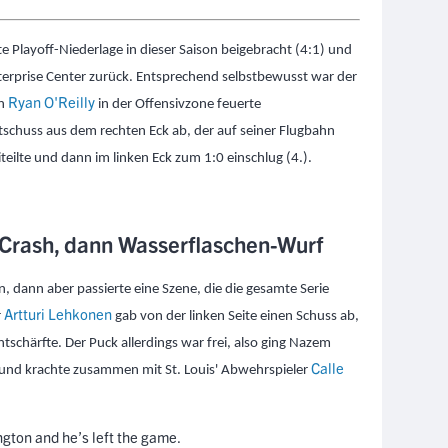
ste Playoff-Niederlage in dieser Saison beigebracht (4:1) und
nterprise Center zurück. Entsprechend selbstbewusst war der
Ryan O'Reilly
on
in der Offensivzone feuerte
schuss aus dem rechten Eck ab, der auf seiner Flu
gbahn
teilte und dann im linken Eck zum 1:0 einschlug (4.).
t Crash, dann Wasserflaschen-Wurf
lan, dann aber passierte eine Szene, die die gesamte Serie
Artturi Lehkonen
r
gab von der linken Seite einen Schuss ab,
ntschärfte. Der Puck allerdings war frei, also ging Nazem
Calle
und krachte zusammen mit St. Louis' Abwehrspieler
ngton and he’s left the game.