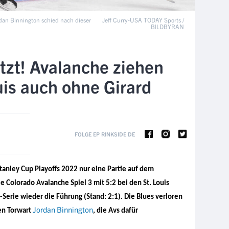
ordan Binnington schied nach dieser
Jeff Curry-USA TODAY Sports /
BILDBYRAN
tzt! Avalanche ziehen
ouis auch ohne Girard
FOLGE EP RINKSIDE DE
tanley Cup Playoffs 2022 nur eine Partie auf dem
 Colorado Avalanche Spiel 3 mit 5:2 bei den St. Louis
Serie wieder die Führung (Stand: 2:1). Die Blues verloren
Jordan Binnington
en Torwart
, die Avs dafür