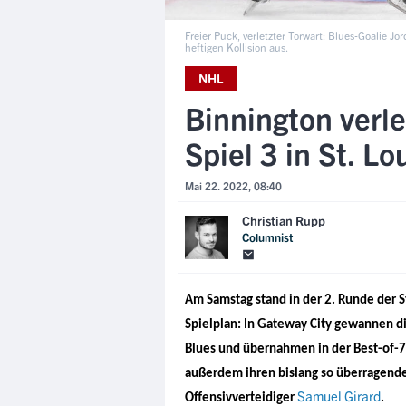
Freier Puck, verletzter Torwart: Blues-Goalie J
heftigen Kollision aus.
NHL
Binnington verle
Spiel 3 in St. L
Mai 22. 2022, 08:40
Christian Rupp
Columnist
Am Samstag stand in der 2. Runde der S
Spielplan: In Gateway City gewannen die
Blues und übernahmen in der Best-of-7-
außerdem ihren bislang so überragend
Samuel Girard
Offensivverteidiger
.