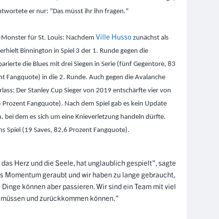
ntwortete er nur: "Das müsst ihr ihn fragen."
Ville Husso
f-Monster für St. Louis: Nachdem
zunächst als
rhielt Binnington in Spiel 3 der 1. Runde gegen die
rierte die Blues mit drei Siegen in Serie (fünf Gegentore, 83
nt Fangquote) in die 2. Runde. Auch gegen die Avalanche
rlass: Der Stanley Cup Sieger von 2019 entschärfte vier von
5 Prozent Fangquote). Nach dem Spiel gab es kein Update
 bei dem es sich um eine Knieverletzung handeln dürfte.
ns Spiel (19 Saves, 82,6 Prozent Fangquote).
 das Herz und die Seele, hat unglaublich gespielt", sagte
das Momentum geraubt und wir haben zu lange gebraucht,
Dinge können aber passieren. Wir sind ein Team mit viel
en müssen und zurückkommen können."