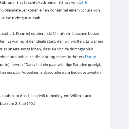
Cale
 Führung: Erst fälschte Kadri einen Schuss von
nn vollendete Lehkonen einen Konter mit einem Schuss von
m Husso nicht gut aussah.
 zaghaft. Dann ist es aber jede Minute ein bisschen besser
n. Es war nicht der ideale Start, den wir wollten. Es war ein
uss unsere Jungs loben, dass sie sich da durchgespielt
Darcy
ednar und hob auch die Leistung seines Torhüters
ote) hervor: "Darcy hat ein paar wichtige Paraden gezeigt,
atten ein paar Aussetzer, insbesondere am Ende des zweiten
. Louis zum Anschluss: Mit unbedingtem Willen stach
bte zum 2:3 ab (40.).