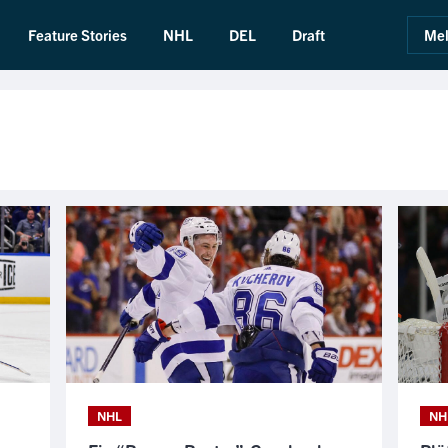
Feature Stories
NHL
DEL
Draft
Mel
NHL
NH