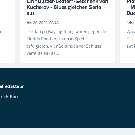
Ein “Buzzer-Beater”-Geschenk von
Plö
Kucherov - Blues gleichen Serie
– M
aus
Du
Mai 20. 2022, 06:40
Febru
do
Die Tampa Bay Lightning waren gegen die
Was 
Florida Panthers auch in Spiel 2
Eis 
erfolgreich. Vier Sekunden vor Schluss
zwei
verteilte Nikita...
efredakteur
trick Korn