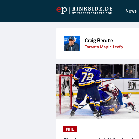
News
Craig Berube
Toronto Maple Leafs
NHL