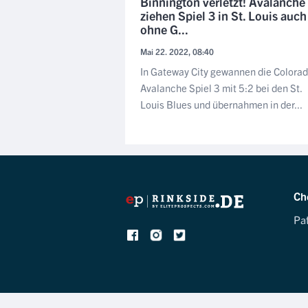
Binnington verletzt! Avalanche
ziehen Spiel 3 in St. Louis auch
ohne G...
Mai 22. 2022, 08:40
In Gateway City gewannen die Colora
Avalanche Spiel 3 mit 5:2 bei den St.
Louis Blues und übernahmen in der...
Ch
Pa