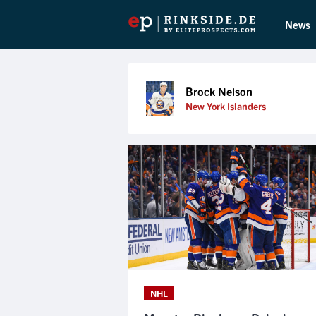
News
Brock Nelson
New York Islanders
NHL