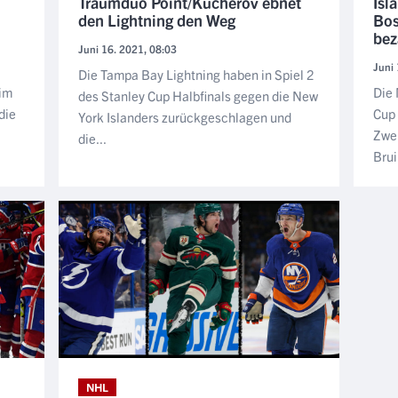
Traumduo Point/Kucherov ebnet
Isl
den Lightning den Weg
Bos
bez
Juni 16. 2021, 08:03
Juni 
Die Tampa Bay Lightning haben in Spiel 2
 im
Die 
des Stanley Cup Halbfinals gegen die New
die
Cup 
York Islanders zurückgeschlagen und
Zwei
die...
Brui
NHL