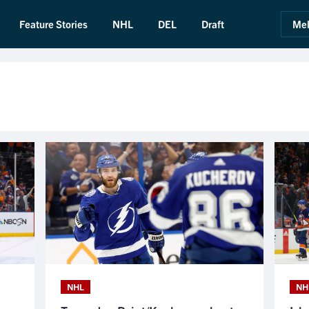
Feature Stories
NHL
DEL
Draft
Mel
NHL
NH