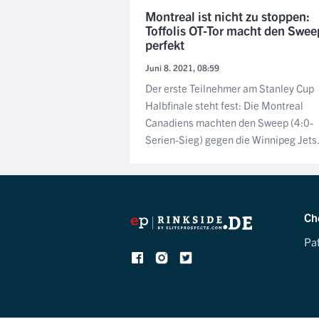
Montreal ist nicht zu stoppen:
Toffolis OT-Tor macht den Swee
perfekt
Juni 8. 2021, 08:59
Der erste Teilnehmer am Stanley Cup
Halbfinale steht fest: Die Montreal
Canadiens machten den Sweep (4:0-
Serien-Sieg) gegen die Winnipeg Jets.
Ch
Pa