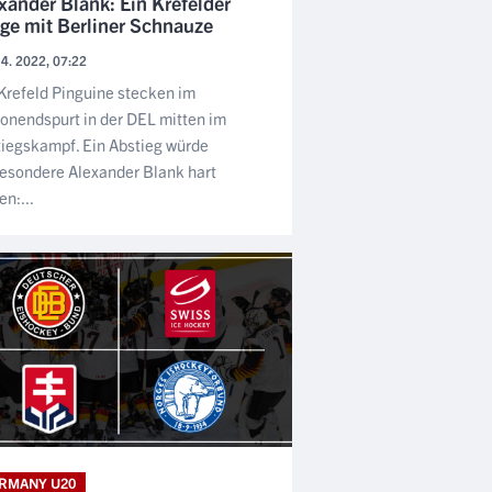
xander Blank: Ein Krefelder
ge mit Berliner Schnauze
 4. 2022, 07:22
Krefeld Pinguine stecken im
onendspurt in der DEL mitten im
iegskampf. Ein Abstieg würde
esondere Alexander Blank hart
en:...
RMANY U20