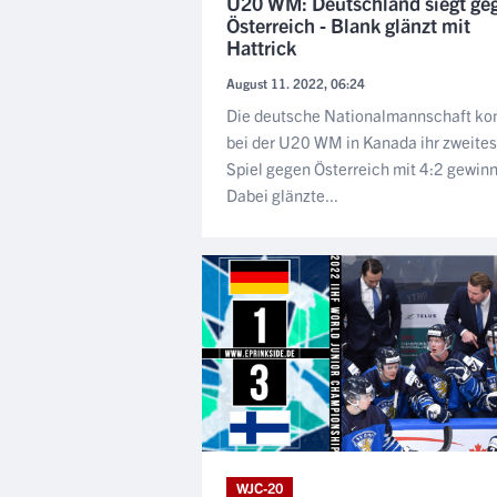
U20 WM: Deutschland siegt ge
Österreich - Blank glänzt mit
Hattrick
August 11. 2022, 06:24
Die deutsche Nationalmannschaft ko
bei der U20 WM in Kanada ihr zweites
Spiel gegen Österreich mit 4:2 gewin
Dabei glänzte...
WJC-20