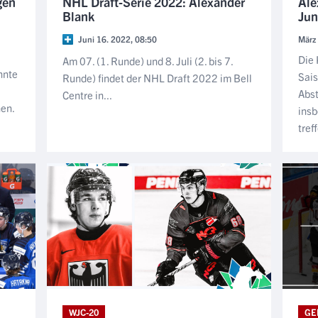
gen
NHL Draft-Serie 2022: Alexander
Ale
Blank
Jun
Juni 16. 2022, 08:50
März
Die 
Am 07. (1. Runde) und 8. Juli (2. bis 7.
nnte
Sais
Runde) findet der NHL Draft 2022 im Bell
Abst
Centre in...
nen.
insb
treff
WJC-20
GE