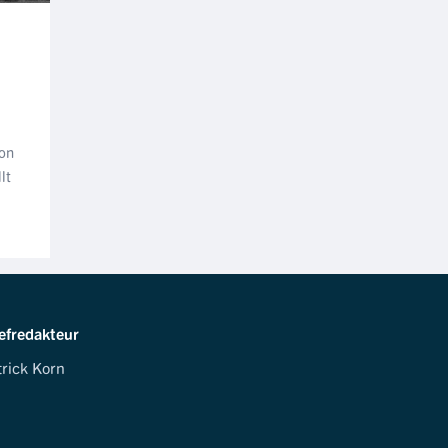
son
lt
efredakteur
trick Korn