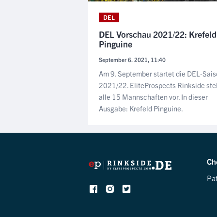
DEL
DEL Vorschau 2021/22: Krefeld
Pinguine
September 6. 2021, 11:40
Am 9. September startet die DEL-Sai
2021/22. EliteProspects Rinkside stel
alle 15 Mannschaften vor. In dieser
Ausgabe: Krefeld Pinguine.
Ch
Pa