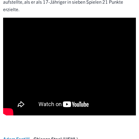
aufstellte, als er als 17-Jähriger in sieben Spielen 21 Punkte
erzielte.
Adam Fantilli
- Chicago Steel (USHL)