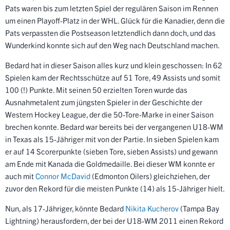
Pats waren bis zum letzten Spiel der regulären Saison im Rennen
um einen Playoff-Platz in der WHL. Glück für die Kanadier, denn die
Pats verpassten die Postseason letztendlich dann doch, und das
Wunderkind konnte sich auf den Weg nach Deutschland machen.
Bedard hat in dieser Saison alles kurz und klein geschossen: In 62
Spielen kam der Rechtsschütze auf 51 Tore, 49 Assists und somit
100 (!) Punkte. Mit seinen 50 erzielten Toren wurde das
Ausnahmetalent zum jüngsten Spieler in der Geschichte der
Western Hockey League, der die 50-Tore-Marke in einer Saison
brechen konnte. Bedard war bereits bei der vergangenen U18-WM
in Texas als 15-Jähriger mit von der Partie. In sieben Spielen kam
er auf 14 Scorerpunkte (sieben Tore, sieben Assists) und gewann
am Ende mit Kanada die Goldmedaille. Bei dieser WM konnte er
auch mit
Connor McDavid
(Edmonton Oilers) gleichziehen, der
zuvor den Rekord für die meisten Punkte (14) als 15-Jähriger hielt.
Nun, als 17-Jähriger, könnte Bedard
Nikita Kucherov
(Tampa Bay
Lightning) herausfordern, der bei der U18-WM 2011 einen Rekord