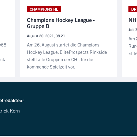
CHAMPIONS HL
DR
e
Champions Hockey League -
NHL
Gruppe B
Juli 
August 20. 2021, 08:21
Am 2
1968
Am 26. August startet die Champions
Rund
Hockey League. EliteProspects Rinkside
Elit
ick
stellt alle Gruppen der CHL für die
kommende Spielzeit vor.
efredakteur
trick Korn