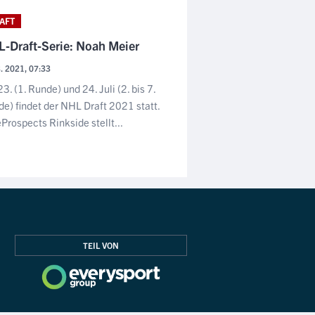
AFT
-Draft-Serie: Noah Meier
3. 2021, 07:33
3. (1. Runde) und 24. Juli (2. bis 7.
e) findet der NHL Draft 2021 statt.
eProspects Rinkside stellt...
TEIL VON