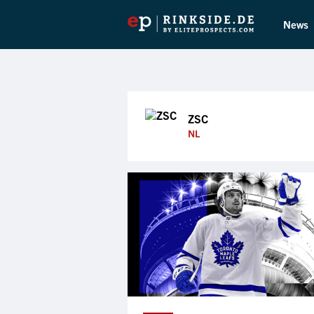
News
ZSC
NL