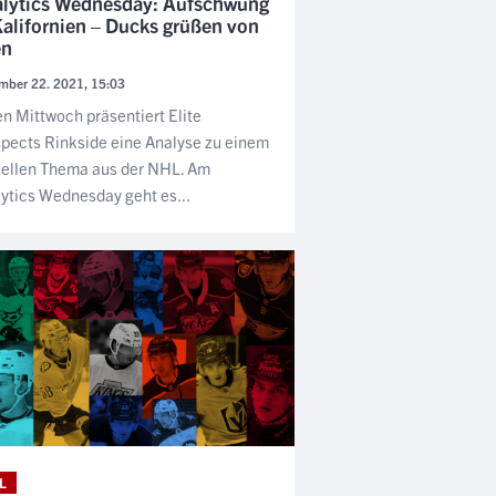
lytics Wednesday: Aufschwung
Kalifornien – Ducks grüßen von
en
mber 22. 2021, 15:03
n Mittwoch präsentiert Elite
pects Rinkside eine Analyse zu einem
uellen Thema aus der NHL. Am
ytics Wednesday geht es...
L