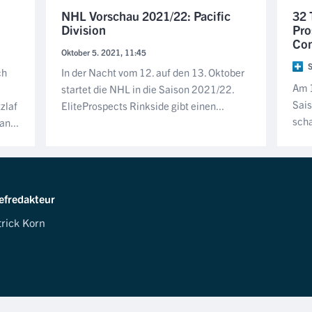
NHL Vorschau 2021/22: Pacific
32 
Division
Pro
Con
Oktober 5. 2021, 11:45
S
ch
In der Nacht vom 12. auf den 13. Oktober
Am 1
startet die NHL in die Saison 2021/22.
Sais
zlaf
EliteProspects Rinkside gibt einen...
scha
n...
efredakteur
trick Korn