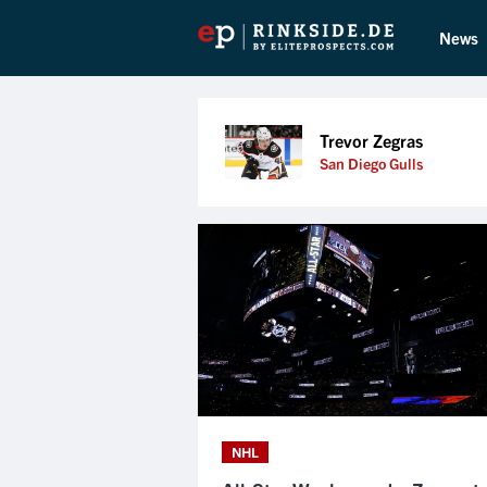
News
Trevor Zegras
San Diego Gulls
NHL