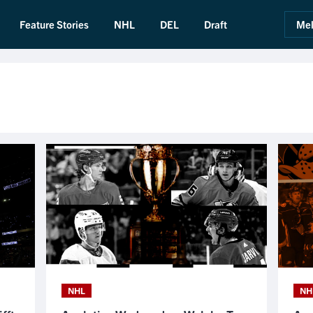
Feature Stories
NHL
DEL
Draft
Mel
NHL
NH