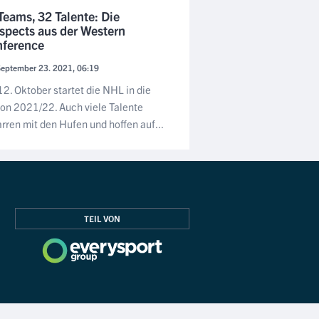
Teams, 32 Talente: Die
spects aus der Western
ference
eptember 23. 2021, 06:19
2. Oktober startet die NHL in die
on 2021/22. Auch viele Talente
rren mit den Hufen und hoffen auf...
TEIL VON