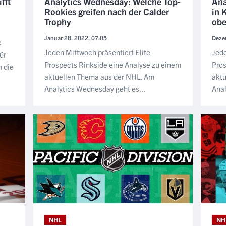
fft
Analytics Wednesday: Welche Top-
Ana
Rookies greifen nach der Calder
in 
Trophy
ob
Januar 28. 2022, 07:05
Deze
e
Jeden Mittwoch präsentiert Elite
Jede
ür
Prospects Rinkside eine Analyse zu einem
Pros
 die
aktuellen Thema aus der NHL. Am
akt
Analytics Wednesday geht es...
Anal
NHL
NH