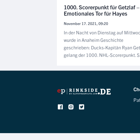
1000. Scorerpunkt für Getzlaf –
Emotionales Tor für Hayes
November 17. 2021, 09:20
In der Nacht von Dienstag auf Mittwo
wurde in Anaheim Geschichte
geschrieben: Ducks-Kapitän Ryan Get
gelang der 1000. NHL-Scorerpunkt. Sa
Ch
Pa