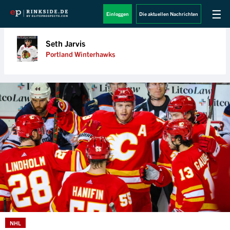
☰
Einloggen
Die aktuellen Nachrichten
Seth Jarvis
Portland Winterhawks
NHL