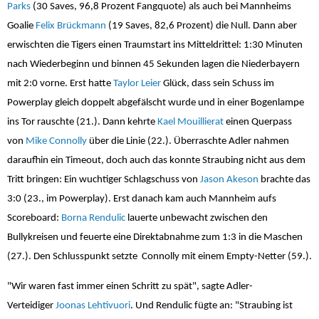
Parks
(30 Saves, 96,8 Prozent Fangquote) als auch bei Mannheims
Goalie
Felix Brückmann
(19 Saves, 82,6 Prozent) die Null. Dann aber
erwischten die Tigers einen Traumstart ins Mitteldrittel: 1:30 Minuten
nach Wiederbeginn und binnen 45 Sekunden lagen die Niederbayern
mit 2:0 vorne. Erst hatte
Taylor Leier
Glück, dass sein Schuss im
Powerplay gleich doppelt abgefälscht wurde und in einer Bogenlampe
ins Tor rauschte (21.). Dann kehrte
Kael Mouillierat
einen Querpass
von
Mike Connolly
über die Linie (22.). Überraschte Adler nahmen
daraufhin ein Timeout, doch auch das konnte Straubing nicht aus dem
Tritt bringen: Ein wuchtiger Schlagschuss von
Jason Akeson
brachte das
3:0 (23., im Powerplay). Erst danach kam auch Mannheim aufs
Scoreboard:
Borna Rendulic
lauerte unbewacht zwischen den
Bullykreisen und feuerte eine Direktabnahme zum 1:3 in die Maschen
(27.). Den Schlusspunkt setzte Connolly mit einem Empty-Netter (59.).
"Wir waren fast immer einen Schritt zu spät", sagte Adler-
Verteidiger
Joonas Lehtivuori
. Und Rendulic fügte an: "Straubing ist