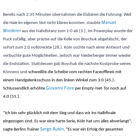
Bereits nach 2:35 Minuten übernahmen die Eisbären die Führung: Weil
Manuel
die Haie im eigenen Slot nicht klären konnten, staubte
Wiederer
aus der Nahdistanz zum 1:0 ab (3.). Im Powerplay wurde der
Puck zufällig, aber präzise auf die Kelle von Boychuk abgefälscht, der
sofort zum 2:0 vollstreckte (28.). Köln suchte nach einer Antwort und
verbuchte gute Möglichkeiten, jedoch war Niederberger immer wieder
die Endstation. Stattdessen gab Boychuk die nächste Kostprobe seines
Könnens und
schweißte die Scheibe vom rechten Faceoffkreis mit
einem Handgelenksschuss in den linken Winkel zum 3:0 (45.).
Giovanni Fiore
Schlussendlich erhöhte
per Empty-Net-Tor noch auf
4:0 (55.).
"Ich bin sehr glücklich mit dem Sieg und dass wir ins Halbfinale
eingezogen sind. Es war eine harte Serie, Köln hat uns alles abverlangt",
Serge Aubin
sagte Berlins Trainer
. "Es war ein Erfolg der gesamten