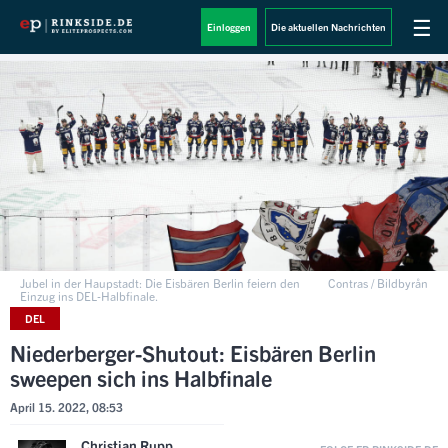
☰
Einloggen
Die aktuellen Nachrichten
Jubel in der Haupstadt: Die Eisbären Berlin feiern den
Contras / Bildbyrån
Einzug ins DEL-Halbfinale.
DEL
Niederberger-Shutout: Eisbären Berlin
sweepen sich ins Halbfinale
April 15. 2022, 08:53
Christian Rupp