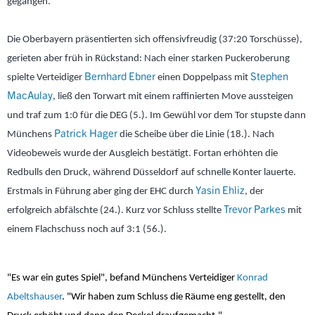
gegangen.
Die Oberbayern präsentierten sich offensivfreudig (37:20 Torschüsse),
gerieten aber früh in Rückstand: Nach einer starken Puckeroberung
Bernhard Ebner
Stephen
spielte Verteidiger
einen Doppelpass mit
MacAulay
, ließ den Torwart mit einem raffinierten Move aussteigen
und traf zum 1:0 für die DEG (5.). Im Gewühl vor dem Tor stupste dann
Patrick Hager
Münchens
die Scheibe über die Linie (18.). Nach
Videobeweis wurde der Ausgleich bestätigt. Fortan erhöhten die
Redbulls den Druck, während Düsseldorf auf schnelle Konter lauerte.
Yasin Ehliz
Erstmals in Führung aber ging der EHC durch
, der
Trevor Parkes
erfolgreich abfälschte (24.). Kurz vor Schluss stellte
mit
einem Flachschuss noch auf 3:1 (56.).
"Es war ein gutes Spiel", befand Münchens Verteidiger
Konrad
Abeltshauser
. "Wir haben zum Schluss die Räume eng gestellt, den