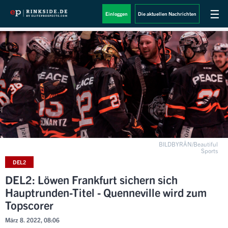
☰
Einloggen
Die aktuellen Nachrichten
BILDBYRÅN/Beautiful
Sports
DEL2
DEL2: Löwen Frankfurt sichern sich
Hauptrunden-Titel - Quenneville wird zum
Topscorer
März 8. 2022, 08:06