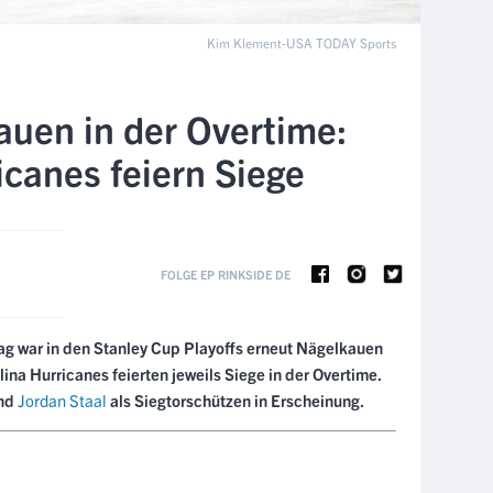
Kim Klement-USA TODAY Sports
uen in der Overtime:
icanes feiern Siege
FOLGE EP RINKSIDE DE
tag war in den Stanley Cup Playoffs erneut Nägelkauen
ina Hurricanes feierten jeweils Siege in der Overtime.
nd
Jordan Staal
als Siegtorschützen in Erscheinung.