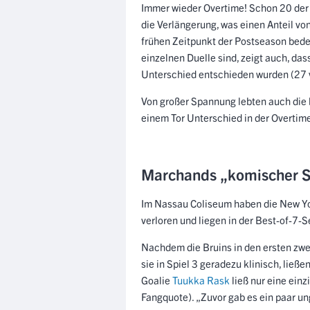
Immer wieder Overtime! Schon 20 der 
die Verlängerung, was einen Anteil v
frühen Zeitpunkt der Postseason bede
einzelnen Duelle sind, zeigt auch, dass
Unterschied entschieden wurden (27 
Von großer Spannung lebten auch die 
einem Tor Unterschied in der Overti
Marchands „komischer S
Im Nassau Coliseum haben die New Yor
verloren und liegen in der Best-of-7-S
Nachdem die Bruins in den ersten zwei
sie in Spiel 3 geradezu klinisch, ließ
Goalie
Tuukka Rask
ließ nur eine ein
Fangquote). „Zuvor gab es ein paar un