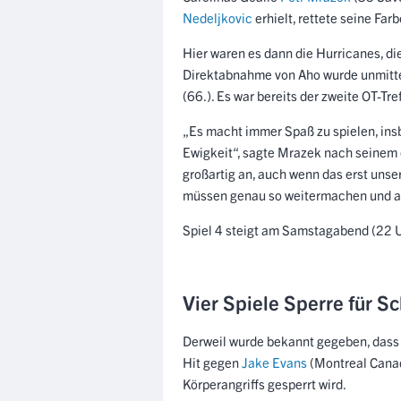
Nedeljkovic
erhielt, rettete seine Far
Hier waren es dann die Hurricanes, di
Direktabnahme von Aho wurde unmitte
(66.). Es war bereits der zweite OT-Tre
„Es macht immer Spaß zu spielen, ins
Ewigkeit“, sagte Mrazek nach seinem er
großartig an, auch wenn das erst unser 
müssen genau so weitermachen und au
Spiel 4 steigt am Samstagabend (22 
Vier Spiele Sperre für S
Derweil wurde bekannt gegeben, das
Hit gegen
Jake Evans
(Montreal Canad
Körperangriffs gesperrt wird.