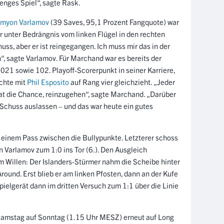
 enges Spiel“, sagte Rask.
myon Varlamov
(39 Saves, 95,1 Prozent Fangquote) war
er unter Bedrängnis vom linken Flügel in den rechten
uss, aber er ist reingegangen. Ich muss mir das in der
 sagte Varlamov. Für Marchand war es bereits der
2021 sowie 102. Playoff-Scorerpunkt in seiner Karriere,
chte mit
Phil Esposito
auf Rang vier gleichzieht. „Jeder
hat die Chance, reinzugehen“, sagte Marchand. „Darüber
 Schuss auslassen – und das war heute ein gutes
 einem Pass zwischen die Bullypunkte. Letzterer schoss
Varlamov zum 1:0 ins Tor (6.). Den Ausgleich
 Willen: Der Islanders-Stürmer nahm die Scheibe hinter
ound. Erst blieb er am linken Pfosten, dann an der Kufe
ielgerät dann im dritten Versuch zum 1:1 über die Linie
n Samstag auf Sonntag (1.15 Uhr MESZ) erneut auf Long