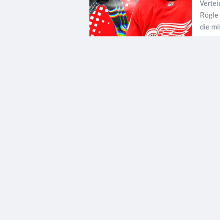
Vertei
Rögle 
die mit