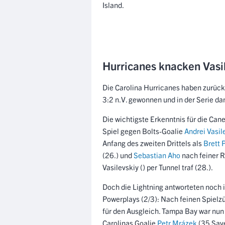
Island.
Hurricanes knacken Vasi
Die Carolina Hurricanes haben zurück
3:2 n.V. gewonnen und in der Serie dam
Die wichtigste Erkenntnis für die Can
Spiel gegen Bolts-Goalie
Andrei Vasil
Anfang des zweiten Drittels als
Brett 
(26.) und
Sebastian Aho
nach feiner 
Vasilevskiy () per Tunnel traf (28.).
Doch die Lightning antworteten noch i
Powerplays (2/3): Nach feinen Spielz
für den Ausgleich. Tampa Bay war nun 
Carolinas Goalie
Petr Mrázek
(35 Save