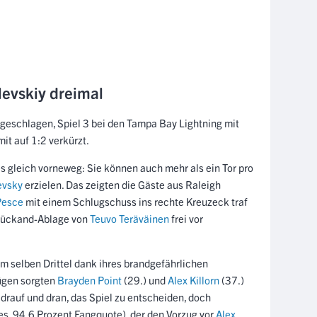
levskiy dreimal
geschlagen, Spiel 3 bei den Tampa Bay Lightning mit
it auf 1:2 verkürzt.
es gleich vorneweg: Sie können auch mehr als ein Tor pro
evsky
erzielen. Das zeigten die Gäste aus Raleigh
Pesce
mit einem Schlugschuss ins rechte Kreuzeck traf
Rückand-Ablage von
Teuvo Teräväinen
frei vor
m selben Drittel dank ihres brandgefährlichen
ügen sorgten
Brayden Point
(29.) und
Alex Killorn
(37.)
drauf und dran, das Spiel zu entscheiden, doch
s, 94,6 Prozent Fangquote), der den Vorzug vor
Alex