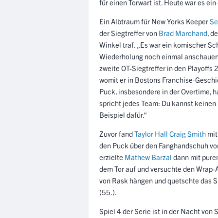
für einen Torwart ist. Heute war es ein
Ein Albtraum für New Yorks Keeper
Se
der Siegtreffer von
Brad Marchand
, d
Winkel traf. „Es war ein komischer Sch
Wiederholung noch einmal anschauen“,
zweite OT-Siegtreffer in den Playoffs 
womit er in Bostons Franchise-Geschi
Puck, insbesondere in der Overtime, 
spricht jedes Team: Du kannst keinen
Beispiel dafür.“
Zuvor fand
Taylor Hall
Craig Smith
mit
den Puck über den Fanghandschuh von 
erzielte
Mathew Barzal
dann mit purem
dem Tor auf und versuchte den Wrap-Ar
von Rask hängen und quetschte das Sp
(55.).
Spiel 4 der Serie ist in der Nacht vo