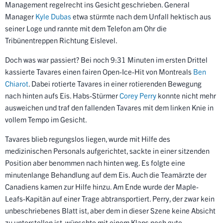
Management regelrecht ins Gesicht geschrieben. General
Manager
Kyle Dubas
etwa stürmte nach dem Unfall hektisch aus
seiner Loge und rannte mit dem Telefon am Ohr die
Tribünentreppen Richtung Eislevel.
Doch was war passiert? Bei noch 9:31 Minuten im ersten Drittel
kassierte Tavares einen fairen Open-Ice-Hit von Montreals
Ben
Chiarot
. Dabei rotierte Tavares in einer rotierenden Bewegung
nach hinten aufs Eis. Habs-Stürmer
Corey Perry
konnte nicht mehr
ausweichen und traf den fallenden Tavares mit dem linken Knie in
vollem Tempo im Gesicht.
Tavares blieb regungslos liegen, wurde mit Hilfe des
medizinischen Personals aufgerichtet, sackte in einer sitzenden
Position aber benommen nach hinten weg. Es folgte eine
minutenlange Behandlung auf dem Eis. Auch die Teamärzte der
Canadiens kamen zur Hilfe hinzu. Am Ende wurde der Maple-
Leafs-Kapitän auf einer Trage abtransportiert. Perry, der zwar kein
unbeschriebenes Blatt ist, aber dem in dieser Szene keine Absicht
zu unterstellen ist, wünschte mit einem Klaps noch gute