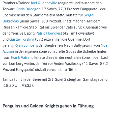
Panthers-Trainer
Joel Quenneville
reagierte und tauschte den
Torwart:
Chris Driedger
(17 Saves, 77,3 Prozent Fangquote), der
überraschend den Start erhalten hatte, musste für
Sergei
Bobrovski
(neun Saves, 100 Prozent) Platz machen. Mit dem
Russen kam die Stabilität ins Spiel der Cats zurück. Genauso wie
der offensive Esprit:
Patric Hörnqvist
(42., im Powerplay)
und
Gustav Forsling
(57.) erzwangen die Overime. Dort
gelang
Ryan Lomberg
der Siegtreffer: Nach Bullygewinn von
Noel
Acciari
in der eigenen Zone schaufelte Gudas die Scheibe hinten
raus,
Frank Vatrano
leitete diese in der neutralen Zone in den Lauf
von Lomberg weiter, der frei vor Andrei Vasileskiy (41 Saves, 87,2
Prozent Fangquote) eiskalt verwandelte (66.).
Tampa führt in der Serie mit 2:1. Spiel 3 steigt am Samstagabend
(18.30 Uhr MESZ).
Penguins und Golden Knights gehen in Führung