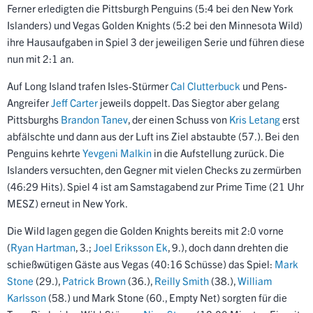
Ferner erledigten die Pittsburgh Penguins (5:4 bei den New York
Islanders) und Vegas Golden Knights (5:2 bei den Minnesota Wild)
ihre Hausaufgaben in Spiel 3 der jeweiligen Serie und führen diese
nun mit 2:1 an.
Auf Long Island trafen Isles-Stürmer
Cal Clutterbuck
und Pens-
Angreifer
Jeff Carter
jeweils doppelt. Das Siegtor aber gelang
Pittsburghs
Brandon Tanev
, der einen Schuss von
Kris Letang
erst
abfälschte und dann aus der Luft ins Ziel abstaubte (57.). Bei den
Penguins kehrte
Yevgeni Malkin
in die Aufstellung zurück. Die
Islanders versuchten, den Gegner mit vielen Checks zu zermürben
(46:29 Hits). Spiel 4 ist am Samstagabend zur Prime Time (21 Uhr
MESZ) erneut in New York.
Die Wild lagen gegen die Golden Knights bereits mit 2:0 vorne
(
Ryan Hartman
, 3.;
Joel Eriksson Ek
, 9.), doch dann drehten die
schießwütigen Gäste aus Vegas (40:16 Schüsse) das Spiel:
Mark
Stone
(29.),
Patrick Brown
(36.),
Reilly Smith
(38.),
William
Karlsson
(58.) und Mark Stone (60., Empty Net) sorgten für die