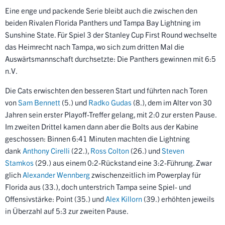
Eine enge und packende Serie bleibt auch die zwischen den
beiden Rivalen Florida Panthers und Tampa Bay Lightning im
Sunshine State. Für Spiel 3 der Stanley Cup First Round wechselte
das Heimrecht nach Tampa, wo sich zum dritten Mal die
Auswärtsmannschaft durchsetzte: Die Panthers gewinnen mit 6:5
n.V.
Die Cats erwischten den besseren Start und führten nach Toren
von
Sam Bennett
(5.) und
Radko Gudas
(8.), dem im Alter von 30
Jahren sein erster Playoff-Treffer gelang, mit 2:0 zur ersten Pause.
Im zweiten Drittel kamen dann aber die Bolts aus der Kabine
geschossen: Binnen 6:41 Minuten machten die Lightning
dank
Anthony Cirelli
(22.),
Ross Colton
(26.) und
Steven
Stamkos
(29.) aus einem 0:2-Rückstand eine 3:2-Führung. Zwar
glich
Alexander Wennberg
zwischenzeitlich im Powerplay für
Florida aus (33.), doch unterstrich Tampa seine Spiel- und
Offensivstärke: Point (35.) und
Alex Killorn
(39.) erhöhten jeweils
in Überzahl auf 5:3 zur zweiten Pause.