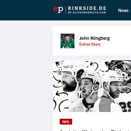
News
John Klingberg
Dallas Stars
NHL