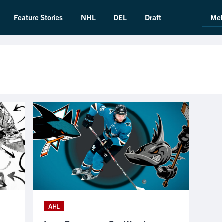
Feature Stories
NHL
DEL
Draft
Mel
AHL