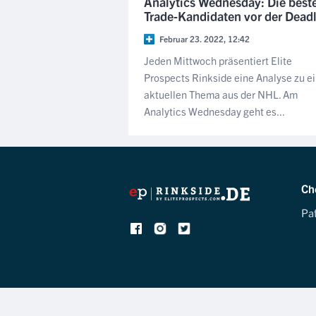
Analytics Wednesday: Die best
Trade-Kandidaten vor der Dead
Februar 23. 2022, 12:42
Jeden Mittwoch präsentiert Elite
Prospects Rinkside eine Analyse zu e
aktuellen Thema aus der NHL. Am
Analytics Wednesday geht es...
Ch
Pa