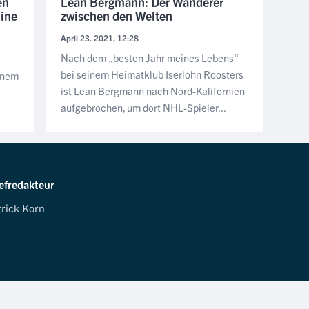
en
Lean Bergmann: Der Wanderer
line
zwischen den Welten
April 23. 2021, 12:28
Nach dem „besten Jahr meines Lebens“
bei seinem Heimatklub Iserlohn Roosters
inem
ist Lean Bergmann nach Nord-Kalifornien
aufgebrochen, um dort NHL-Spieler...
efredakteur
trick Korn