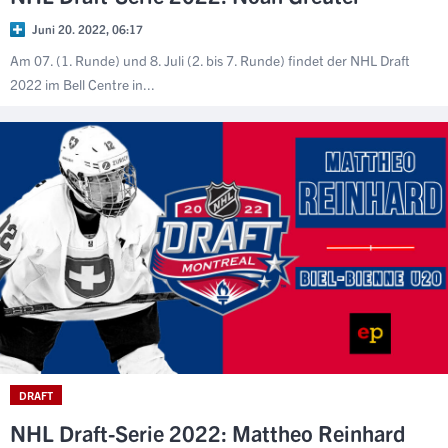
Juni 20. 2022, 06:17
Am 07. (1. Runde) und 8. Juli (2. bis 7. Runde) findet der NHL Draft
2022 im Bell Centre in...
DRAFT
NHL Draft-Serie 2022: Mattheo Reinhard