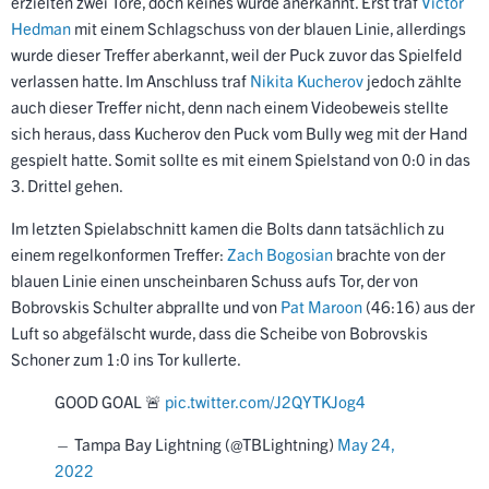
erzielten zwei Tore, doch keines wurde anerkannt. Erst traf
Victor
Hedman
mit einem Schlagschuss von der blauen Linie, allerdings
wurde dieser Treffer aberkannt, weil der Puck zuvor das Spielfeld
verlassen hatte. Im Anschluss traf
Nikita Kucherov
jedoch zählte
auch dieser Treffer nicht, denn nach einem Videobeweis stellte
sich heraus, dass Kucherov den Puck vom Bully weg mit der Hand
gespielt hatte. Somit sollte es mit einem Spielstand von 0:0 in das
3. Drittel gehen.
Im letzten Spielabschnitt kamen die Bolts dann tatsächlich zu
einem regelkonformen Treffer:
Zach Bogosian
brachte von der
blauen Linie einen unscheinbaren Schuss aufs Tor, der von
Bobrovskis Schulter abprallte und von
Pat Maroon
(46:16) aus der
Luft so abgefälscht wurde, dass die Scheibe von Bobrovskis
Schoner zum 1:0 ins Tor kullerte.
GOOD GOAL 🚨
pic.twitter.com/J2QYTKJog4
— Tampa Bay Lightning (@TBLightning)
May 24,
2022