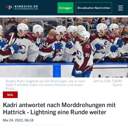
☰
Einloggen
Die aktuellen Nachrichten
Nazem Kadri reagierte auf die Drohungen, die er nach
Jeff Le-USA TODAY
Spiel 3 erhalten hatte mit einem Hattrick und einem
Sports
Assist
NHL
Kadri antwortet nach Morddrohungen mit
Hattrick - Lightning eine Runde weiter
Mai 24. 2022, 06:18