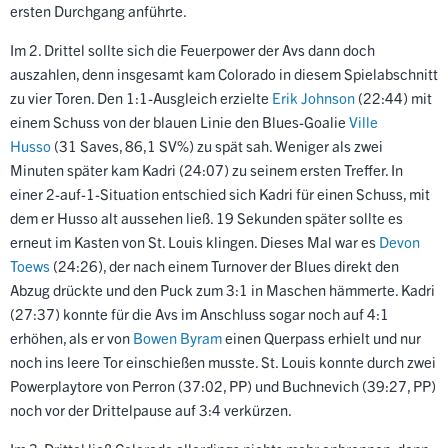
ersten Durchgang anführte.
Im 2. Drittel sollte sich die Feuerpower der Avs dann doch
auszahlen, denn insgesamt kam Colorado in diesem Spielabschnitt
zu vier Toren. Den 1:1-Ausgleich erzielte
Erik Johnson
(22:44) mit
einem Schuss von der blauen Linie den Blues-Goalie
Ville
Husso
(31 Saves, 86,1 SV%) zu spät sah. Weniger als zwei
Minuten später kam Kadri (24:07) zu seinem ersten Treffer. In
einer 2-auf-1-Situation entschied sich Kadri für einen Schuss, mit
dem er Husso alt aussehen ließ. 19 Sekunden später sollte es
erneut im Kasten von St. Louis klingen. Dieses Mal war es
Devon
Toews
(24:26), der nach einem Turnover der Blues direkt den
Abzug drückte und den Puck zum 3:1 in Maschen hämmerte. Kadri
(27:37) konnte für die Avs im Anschluss sogar noch auf 4:1
erhöhen, als er von
Bowen Byram
einen Querpass erhielt und nur
noch ins leere Tor einschießen musste. St. Louis konnte durch zwei
Powerplaytore von Perron (37:02, PP) und Buchnevich (39:27, PP)
noch vor der Drittelpause auf 3:4 verkürzen.