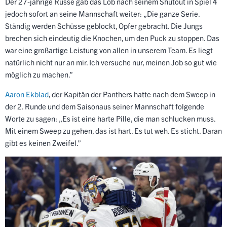
Der 27-jährige Russe gab das Lob nach seinem Shutout in Spiel 4
jedoch sofort an seine Mannschaft weiter: „Die ganze Serie.
Ständig werden Schüsse geblockt, Opfer gebracht. Die Jungs
brechen sich eindeutig die Knochen, um den Puck zu stoppen. Das
war eine großartige Leistung von allen in unserem Team. Es liegt
natürlich nicht nur an mir. Ich versuche nur, meinen Job so gut wie
möglich zu machen.”
Aaron Ekblad
, der Kapitän der Panthers hatte nach dem Sweep in
der 2. Runde und dem Saisonaus seiner Mannschaft folgende
Worte zu sagen: „Es ist eine harte Pille, die man schlucken muss.
Mit einem Sweep zu gehen, das ist hart. Es tut weh. Es sticht. Daran
gibt es keinen Zweifel.”