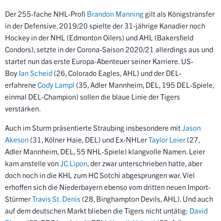
Der 255-fache NHL-Profi
Brandon Manning
gilt als Königstransfer
in der Defensive. 2019/20 spielte der 31-jährige Kanadier noch
Hockey in der NHL (
Edmonton Oilers
) und AHL (
Bakersfield
Condors
), setzte in der Corona-Saison 2020/21 allerdings aus und
startet nun das erste Europa-Abenteuer seiner Karriere. US-
Boy
Ian Scheid
(26, Colorado Eagles, AHL) und der DEL-
erfahrene
Cody Lampl
(35, Adler Mannheim, DEL, 195 DEL-Spiele,
einmal DEL-Champion) sollen die blaue Linie der Tigers
verstärken.
Auch im Sturm präsentierte Straubing insbesondere mit
Jason
Akeson
(31, Kölner Haie, DEL) und Ex-NHLer
Taylor Leier
(27,
Adler Mannheim, DEL, 55 NHL-Spiele) klangvolle Namen. Leier
kam anstelle von
JC Lipon
, der zwar unterschrieben hatte, aber
doch noch in die KHL zum
HC Sotchi
abgesprungen war. Viel
erhoffen sich die Niederbayern ebenso vom dritten neuen Import-
Stürmer
Travis St. Denis
(28,
Binghampton Devils
, AHL). Und auch
auf dem deutschen Markt blieben die Tigers nicht untätig:
David