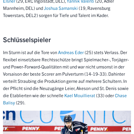
Elsner
(29, ERC Ingolstadt, DEL),
Yannik Valenti
(20, Adler
Mannheim, DEL) und
Joshua Samanski
(19, Ravensburg
Towerstars, DEL2) sorgen für Tiefe und Talent im Kader.
Schlüsselspieler
Im Sturm ist auf die Tore von
Andreas Eder
(25) stets Verlass. Der
flexibel einsetzbare Rechtsschütze bringt Spielmacher-, Torjäger-
und Power-Forward-Qualitäten mit und war nicht umsonst in der
Vorsaison der beste Scorer am Pulverturm (14-19-33). Dahinter
verteilt Straubing die Produktion gerne auf mehrere Schultern. In
der Pflicht sind die Neuzugänge Leier, Akeson und St. Denis sowie
die Etablierten wie der schnelle
Kael Mouillierat
(33) oder
Chase
Balisy
(29).