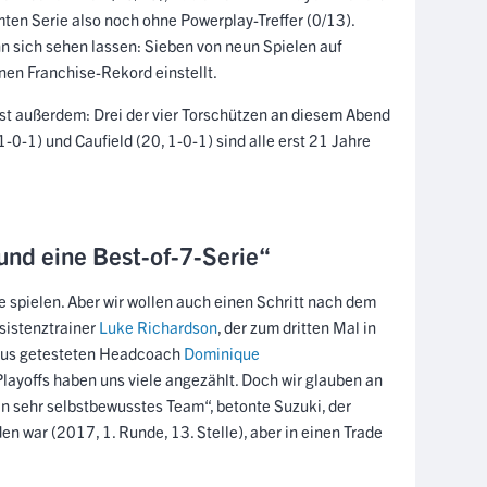
amten Serie also noch ohne Powerplay-Treffer (0/13).
n sich sehen lassen: Sieben von neun Spielen auf
en Franchise-Rekord einstellt.
 ist außerdem: Drei der vier Torschützen an diesem Abend
1-0-1) und Caufield (20, 1-0-1) sind alle erst 21 Jahre
und eine Best-of-7-Serie“
e spielen. Aber wir wollen auch einen Schritt nach dem
sistenztrainer
Luke Richardson
, der zum dritten Mal in
virus getesteten Headcoach
Dominique
layoffs haben uns viele angezählt. Doch wir glauben an
n sehr selbstbewusstes Team“, betonte Suzuki, der
n war (2017, 1. Runde, 13. Stelle), aber in einen Trade