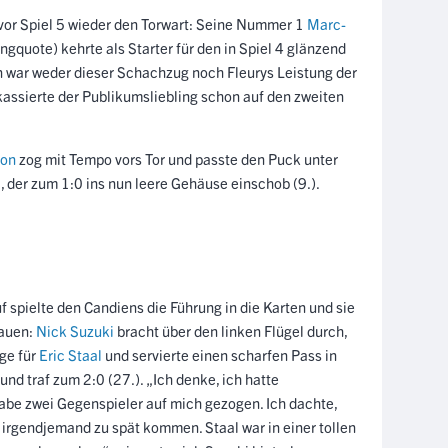
vor Spiel 5 wieder den Torwart: Seine Nummer 1
Marc-
gquote) kehrte als Starter für den in Spiel 4 glänzend
 war weder dieser Schachzug noch Fleurys Leistung der
kassierte der Publikumsliebling schon auf den zweiten
son
zog mit Tempo vors Tor und passte den Puck unter
i
, der zum 1:0 ins nun leere Gehäuse einschob (9.).
 spielte den Candiens die Führung in die Karten und sie
bauen:
Nick Suzuki
bracht über den linken Flügel durch,
ge für
Eric Staal
und servierte einen scharfen Pass in
nd traf zum 2:0 (27.). „Ich denke, ich hatte
e zwei Gegenspieler auf mich gezogen. Ich dachte,
irgendjemand zu spät kommen. Staal war in einer tollen