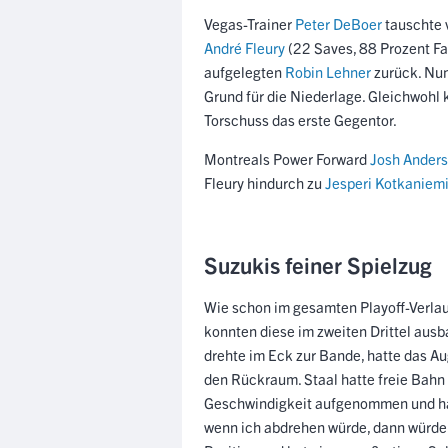
Vegas-Trainer
Peter DeBoer
tauschte 
André Fleury
(22 Saves, 88 Prozent Fan
aufgelegten
Robin Lehner
zurück. Nun
Grund für die Niederlage. Gleichwohl 
Torschuss das erste Gegentor.
Montreals Power Forward
Josh Ander
Fleury hindurch zu
Jesperi Kotkaniem
Suzukis feiner Spielzug
Wie schon im gesamten Playoff-Verlauf
konnten diese im zweiten Drittel aus
drehte im Eck zur Bande, hatte das Au
den Rückraum. Staal hatte freie Bahn u
Geschwindigkeit aufgenommen und hab
wenn ich abdrehen würde, dann würde 