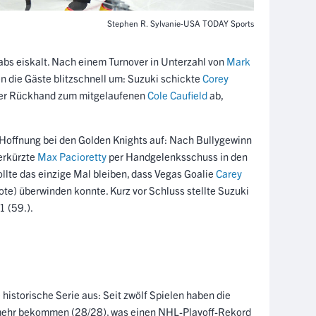
Stephen R. Sylvanie-USA TODAY Sports
abs eiskalt. Nach einem Turnover in Unterzahl von
Mark
en die Gäste blitzschnell um: Suzuki schickte
Corey
 per Rückhand zum mitgelaufenen
Cole Caufield
ab,
 Hoffnung bei den Golden Knights auf: Nach Bullygewinn
erkürzte
Max Pacioretty
per Handgelenksschuss in den
ollte das einzige Mal bleiben, dass Vegas Goalie
Carey
te) überwinden konnte. Kurz vor Schluss stellte Suzuki
1 (59.).
historische Serie aus: Seit zwölf Spielen haben die
mehr bekommen (28/28), was einen NHL-Playoff-Rekord