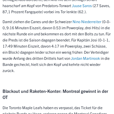
haarscharf am Kopf von Predators-Torwart
Juuse Saros
(27 Saves,
87,1 Prozent Fangquote) vorbei ins Tor lenkte (62.).
Damit ziehen die Canes und der Schweizer
Nino Niederreiter
(0-0-
0, 9:16 Minuten Eiszeit, davon 0:53 im Powerplay, drei Hits) in die
nächste Runde ein und bekommen es dort mit den Bolts zu tun. Für
die Preds ist die Saison dagegen beendet. Für Kapitän Josi (0-1-1,
17:49 Minuten Eiszeit, davon 4:17 im Powerplay, zwei Schüsse,
ein Block) dagegen leider schon ein wenig früher: Der Verteidiger
wurde Anfang des dritten Drittels hart von
Jordan Martinook
in die
Bande gecheckt, hielt sich den Kopf und kehrte nicht wieder
zurück.
Blackout und Raketen-Konter: Montreal gewinnt in der
OT
Die Toronto Maple Leafs haben es verpasst, das Ticket für die
nächste Runde zu lösen, verloren gegen die Montreal Canadiens