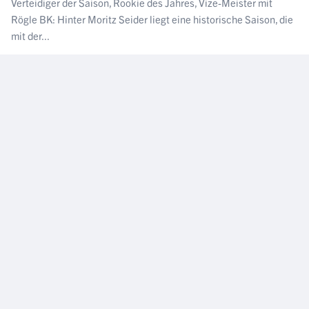
Verteidiger der Saison, Rookie des Jahres, Vize-Meister mit
Rögle BK: Hinter Moritz Seider liegt eine historische Saison, die
mit der...
NÄCHSTER ARTIKEL
REUTERS/David W
Cerny
WC