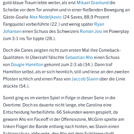
gold-blaue Traum lebte weiter, als erst
Mikael Granlund
die
Scheibe vor dem Tor annahm und in einer fließenden Bewegung an
Gäste-Goalie
Alex Nedeljkovic
(24 Saves, 88,9 Prozent
Fangquote) vorbeiführte (22.) und wenig später
Ryan
Johansen
einen Schuss des Schweizers
Roman Josi
im Powerplay
zum 3:1 ins Tor tippte (28.).
Doch die Canes zeigten nicht zum ersten Mal ihre Comeback-
Qualitäten: In Überzahl fälschte
Sebastian Aho
einen Schuss
von
Dougie Hamilton
gekonnt zum 2:3 ab (34.). Dann traf
Hamilton selbst, als er sich heimlich, still und leise an den zweiten
Pfosten schlich und einen Pass von
Jaccob Slavin
über die Linie
drückte (54.).
Somit ging es im vierten Spiel in Folge in dieser Serie in die
Overtime. Doch es dauerte nicht lange, ehe Carolina eine
Entscheidung herbeiführte: 66 Sekunden waren gespielt, da
gewann Aho ein Faceoff in der Offensivzone, McGinn spielte am
linken Flügel die Bande entlang nach hinten, wo Slavin einen
Schlagschuss abfeuerte, den Aho mit dem Schlägerschaft