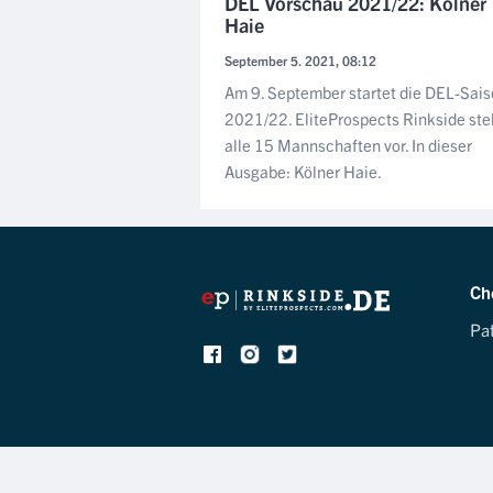
DEL Vorschau 2021/22: Kölner
Haie
September 5. 2021, 08:12
Am 9. September startet die DEL-Sai
2021/22. EliteProspects Rinkside stel
alle 15 Mannschaften vor. In dieser
Ausgabe: Kölner Haie.
Ch
Pa