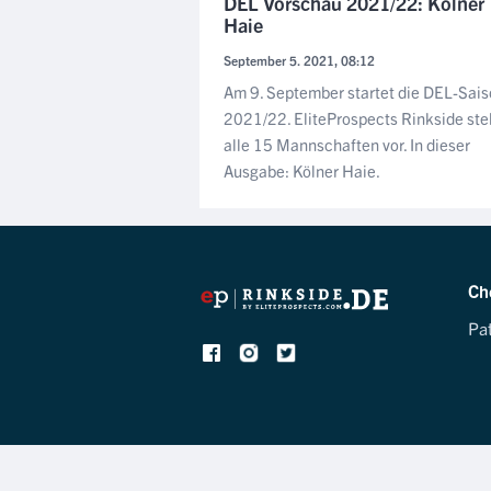
DEL Vorschau 2021/22: Kölner
Haie
September 5. 2021, 08:12
Am 9. September startet die DEL-Sai
2021/22. EliteProspects Rinkside stel
alle 15 Mannschaften vor. In dieser
Ausgabe: Kölner Haie.
Ch
Pa