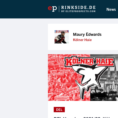
News
Maury Edwards
Kölner Haie
DEL